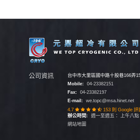
公司資訊
台中市大里區國中路十股巷166弄1
Mobile:
04-23382151
Fax:
04-23382197
E-mail:
we.topc@msa.hinet.net
4.7
153 則 Google 
辦公時間:
週一至週五： 上午八點 
網站地圖