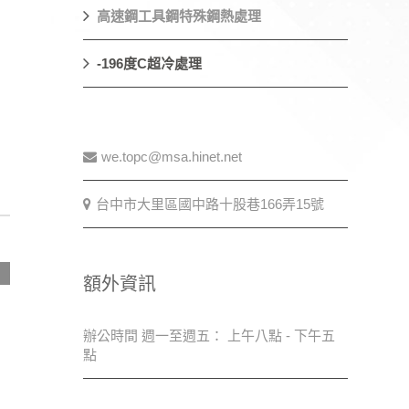
高速鋼工具鋼特殊鋼熱處理
-196度C超冷處理
we.topc@msa.hinet.net
台中市大里區國中路十股巷166弄15號
額外資訊
辦公時間 週一至週五： 上午八點 - 下午五
點