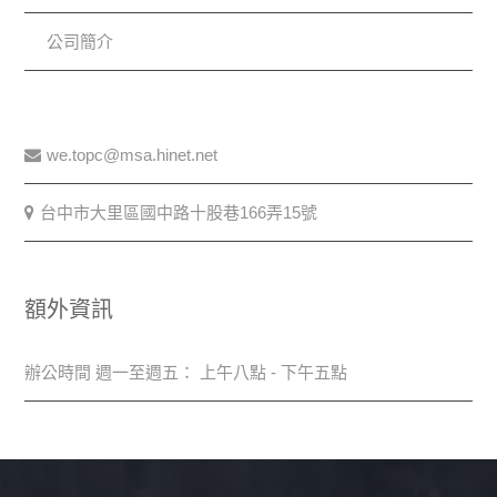
公司簡介
we.topc@msa.hinet.net
台中市大里區國中路十股巷166弄15號
額外資訊
辦公時間 週一至週五： 上午八點 - 下午五點