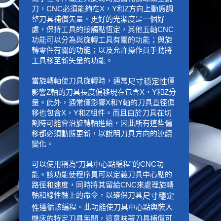
刀，CNC必須能夠在X，Y和Z方向上動態調
整刀具補償矢量。更好的光潔度是一個好
處，保持工具的接觸點恆定，其他五軸CNC
功能可以分為與旋轉工具有關的功能；與旋
轉零件有關的功能；以及允許操作員手動將
工具移至新矢量的功能。
當旋轉軸使刀具旋轉時，通常
僅
尺寸穩定性
影響Z軸的刀具長度偏移現在包含X，Y和Z分
量。此外，通常僅影響X和Y軸的刀具直徑偏
移也包含X，Y和Z組件。而且由於刀具在切
割時可能會沿旋轉軸進給，因此所有這些偏
移都必須動態更新，以說明刀具方向的連續
變化。
可以使用稱為“刀具中心點編程”的CNC功
能。該功能使程序員可以定義刀具中心點的
路徑和速度，同時將其留給CNC來處理旋轉
軸和線性軸上的命令，以確保刀具
尺寸穩定
遵循該編程。此功能使刀具中心點與裝入
性
機床的特定刀具無關，這意味著刀具補償可