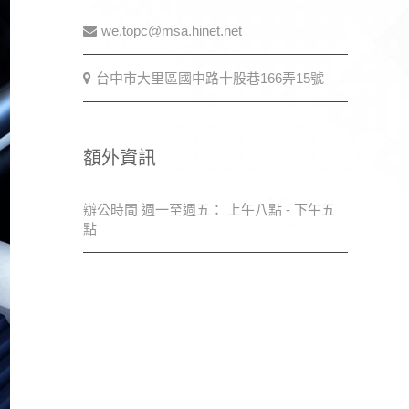
we.topc@msa.hinet.net
台中市大里區國中路十股巷166弄15號
額外資訊
辦公時間 週一至週五： 上午八點 - 下午五
點