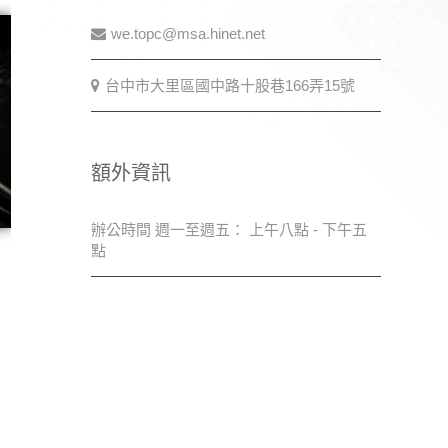
we.topc@msa.hinet.net
台中市大里區國中路十股巷166弄15號
額外資訊
辦公時間 週一至週五： 上午八點 - 下午五
點