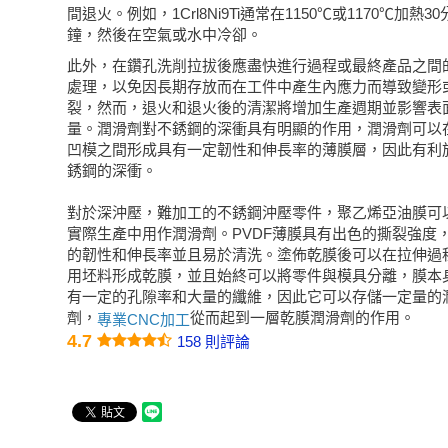
間退火。例如，1Crl8Ni9Ti通常在1150℃或1170℃加熱30
鐘，然後在空氣或水中冷卻。
此外，在鑽孔洗削拉拔後應盡快進行過程或最終產品之間
處理，以免因長期存放而在工件中產生內應力而導致變形
裂，然而，退火和退火後的清潔將增加生產週期並影響表
量。潤滑劑對不銹鋼的深衝具有明顯的作用，潤滑劑可以
凹模之間形成具有一定韌性和伸長率的薄膜層，因此有利
銹鋼的深衝。
對於深沖壓，難加工的不銹鋼沖壓零件，聚乙烯亞油膜可
實際生產中用作潤滑劑。PVDF薄膜具有出色的撕裂強度
的韌性和伸長率並且易於清洗。塗佈乾膜後可以在拉伸過
用坯料形成乾膜，並且始終可以將零件與模具分離，膜本
有一定的孔隙率和大量的纖維，因此它可以存儲一定量的
劑，
從而起到一層乾膜潤滑劑的作用。
專業CNC加工
4.7
158 則評論