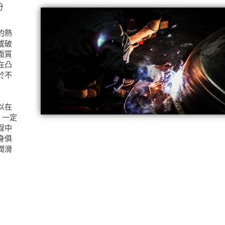
分
的熱
或破
面質
在凸
於不
以在
，一定
程中
身俱
潤滑